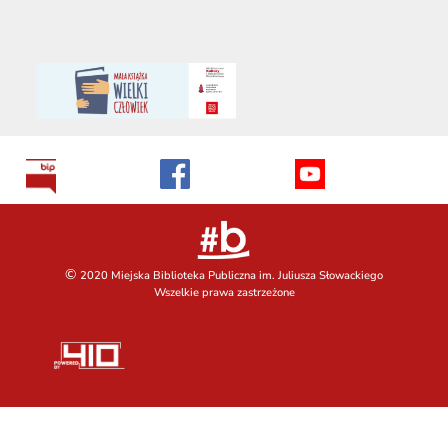
©
2020 Miejska Biblioteka Publiczna im. Juliusza Słowackiego
Wszelkie prawa zastrzeżone