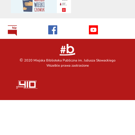
©
2020 Miejska Biblioteka Publiczna im. Juliusza Słowackiego
Wszelkie prawa zastrzeżone