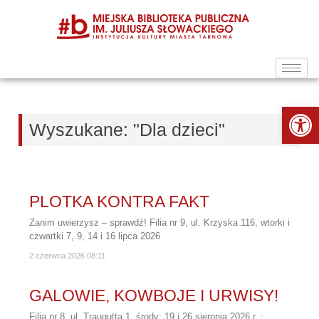
Ot
Wyszukane: "Dla dzieci"
PLOTKA KONTRA FAKT
Zanim uwierzysz – sprawdź! Filia nr 9, ul. Krzyska 116, wtorki i
czwartki 7, 9, 14 i 16 lipca 2026
2 czerwca 2026
08:11
GALOWIE, KOWBOJE I URWISY!
Filia nr 8, ul. Traugutta 1, środy: 19 i 26 sierpnia 2026 r. ;