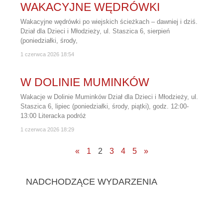
WAKACYJNE WĘDRÓWKI
Wakacyjne wędrówki po wiejskich ścieżkach – dawniej i dziś.
Dział dla Dzieci i Młodzieży, ul. Staszica 6, sierpień
(poniedziałki, środy,
1 czerwca 2026
18:54
W DOLINIE MUMINKÓW
Wakacje w Dolinie Muminków Dział dla Dzieci i Młodzieży, ul.
Staszica 6, lipiec (poniedziałki, środy, piątki), godz. 12:00-
13:00 Literacka podróż
1 czerwca 2026
18:29
«
1
2
3
4
5
»
NADCHODZĄCE WYDARZENIA