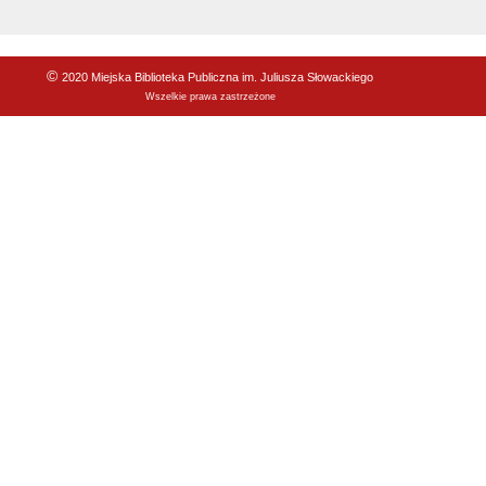
©
2020 Miejska Biblioteka Publiczna im. Juliusza Słowackiego
Wszelkie prawa zastrzeżone