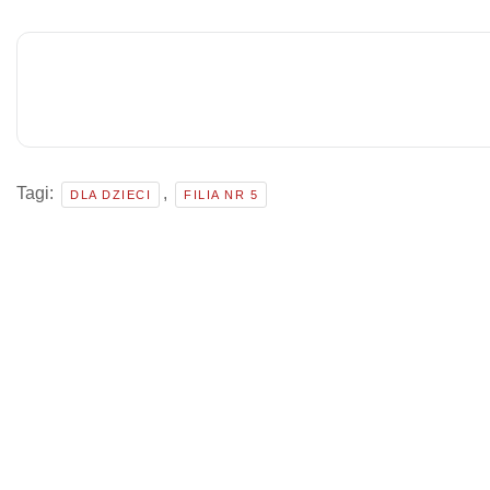
Tagi:
,
DLA DZIECI
FILIA NR 5