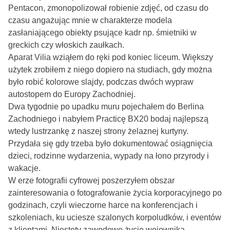
Pentacon, zmonopolizował robienie zdjęć, od czasu do
czasu angażując mnie w charakterze modela
zasłaniającego obiekty psujące kadr np. śmietniki w
greckich czy włoskich zaułkach.
Aparat Vilia wziąłem do ręki pod koniec liceum. Większy
użytek zrobiłem z niego dopiero na studiach, gdy można
było robić kolorowe slajdy, podczas dwóch wypraw
autostopem do Europy Zachodniej.
Dwa tygodnie po upadku muru pojechałem do Berlina
Zachodniego i nabyłem Practicę BX20 bodaj najlepszą
wtedy lustrzankę z naszej strony żelaznej kurtyny.
Przydała się gdy trzeba było dokumentować osiągnięcia
dzieci, rodzinne wydarzenia, wypady na łono przyrody i
wakacje.
W erze fotografii cyfrowej poszerzyłem obszar
zainteresowania o fotografowanie życia korporacyjnego po
godzinach, czyli wieczorne harce na konferencjach i
szkoleniach, ku uciesze szalonych korpoludków, i eventów
z klientami. Niestety zawodowe życie wojownika