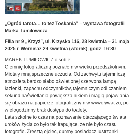
„Ogród tarota… to też Toskania” – wystawa fotografii
Marka Tumiłowicza
Filia nr 9 „Krzyż”, ul. Krzyska 116, 28 kwietnia – 31 maja
2025 r. Wernisaż 29 kwietnia (wtorek), godz. 16:30
MAREK TUMIŁOWICZ o sobie:
Ciemnię fotograficzną poznałem w wieku przedszkolnym.
Miotały mną sprzeczne uczucia. Od zachwytu tajemniczą
atmosferą bardzo słabo oświetlonej czerwoną lampą
łazienki, zapachu odczynników, tajemniczym odliczaniem
sekund naświetlania powiększalnikiem i magią pojawiania
się obrazu na papierze fotograficznym w wywoływaczu, po
wielogodzinny brak dostępu do toalety.
Lata szkolne to czas na poznawanie otaczającego świata i
uroków życia co było tak frapujące, że nie było czasu
fotografię. Zresztą ojciec, dumny posiadacz lustrzanki