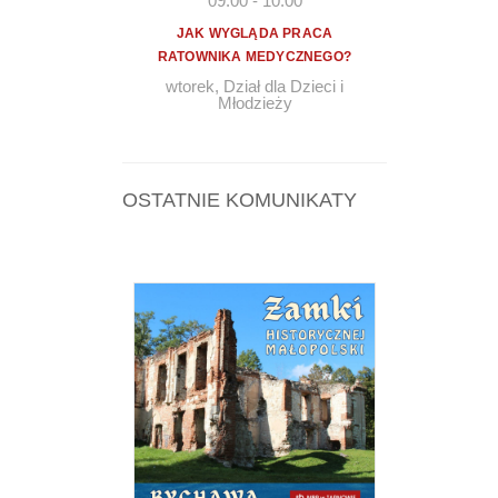
09:00
-
10:00
JAK WYGLĄDA PRACA
RATOWNIKA MEDYCZNEGO?
wtorek
,
Dział dla Dzieci i
Młodzieży
OSTATNIE KOMUNIKATY