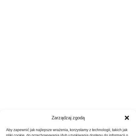
Zarządzaj zgodą
Aby zapewnić jak najlepsze wrażenia, korzystamy z technologii, takich jak
pliki cookie, do przechowywania i/lub uzyskiwania dostępu do informacji o