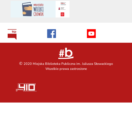
©
2020 Miejska Biblioteka Publiczna im. Juliusza Słowackiego
Wszelkie prawa zastrzeżone