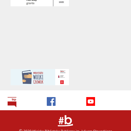
©
2020 Miejska Biblioteka Publiczna im. Juliusza Słowackiego
Wszelkie prawa zastrzeżone