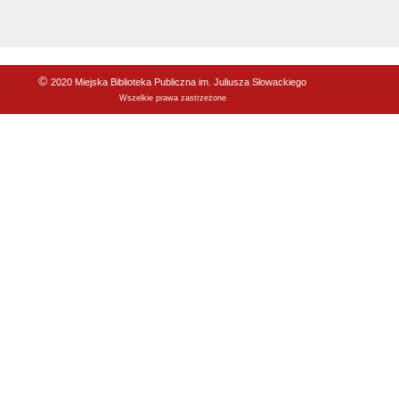
©
2020 Miejska Biblioteka Publiczna im. Juliusza Słowackiego
Wszelkie prawa zastrzeżone