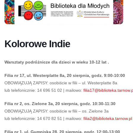
Kolorowe Indie
Warsztaty podróżnicze dla dzieci w wieku 10-12 lat .
Filia nr 17, ul. Westerplatte 8a, 20 sierpnia, godz. 9:00-10:00
OBOWIĄZUJĄ ZAPISY: osobiście w filii – ul. Westerplatte 8a
lub telefonicznie: 14 696 51 02 | mailowo:
filia17@biblioteka.tarnow.p
Filia nr 2, os. Zielone 3a, 20 sierpnia, godz. 10:30-11:30
OBOWIĄZUJĄ ZAPISY: osobiście w filii – os. Zielone 3a
lub telefonicznie: 14 670 82 51 | mailowo:
filia2@biblioteka.tarnow.pl
Filia nr 1, ul. Gumniska 28, 20 sierpnia, godz. 12:00-13:00