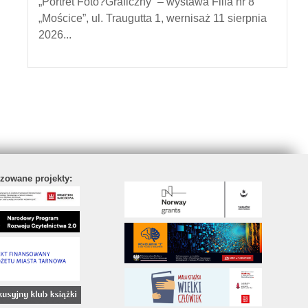
„Portret Foto?Graficzny” – wystawa Filia nr 8
„Mościce”, ul. Traugutta 1, wernisaż 11 sierpnia
2026...
izowane projekty: