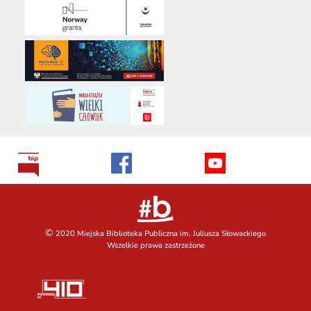
©
2020 Miejska Biblioteka Publiczna im. Juliusza Słowackiego
Wszelkie prawa zastrzeżone