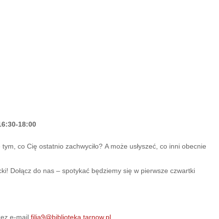
 16:30-18:00
 tym, co Cię ostatnio zachwyciło?
A może usłyszeć, co inni obecnie
acki! Dołącz do nas – spotykać będziemy się w pierwsze czwartki
zez e-mail
filia9@biblioteka.tarnow.pl