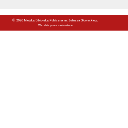
©
2020 Miejska Biblioteka Publiczna im. Juliusza Słowackiego
Wszelkie prawa zastrzeżone