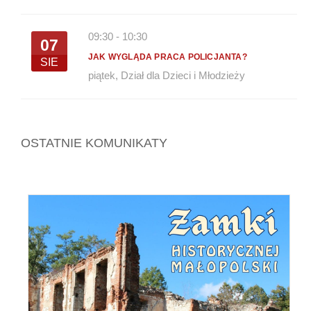
09:30
-
10:30
07
JAK WYGLĄDA PRACA POLICJANTA?
SIE
piątek
,
Dział dla Dzieci i Młodzieży
OSTATNIE KOMUNIKATY