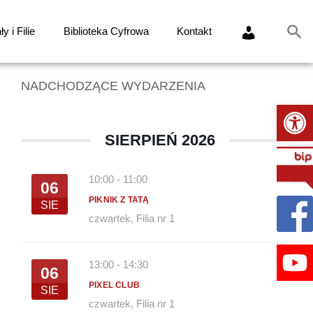
y i Filie
Biblioteka Cyfrowa
Kontakt
NADCHODZĄCE WYDARZENIA
Ot
SIERPIEŃ 2026
10:00
-
11:00
06
PIKNIK Z TATĄ
SIE
czwartek
,
Filia nr 1
13:00
-
14:30
06
PIXEL CLUB
SIE
czwartek
,
Filia nr 1