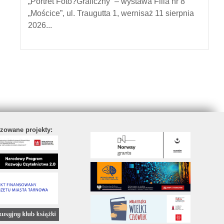
„Portret Foto?Graficzny” – wystawa Filia nr 8
„Mościce”, ul. Traugutta 1, wernisaż 11 sierpnia
2026...
izowane projekty: