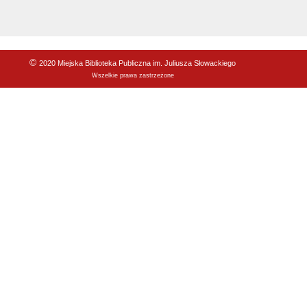
©
2020 Miejska Biblioteka Publiczna im. Juliusza Słowackiego
Wszelkie prawa zastrzeżone