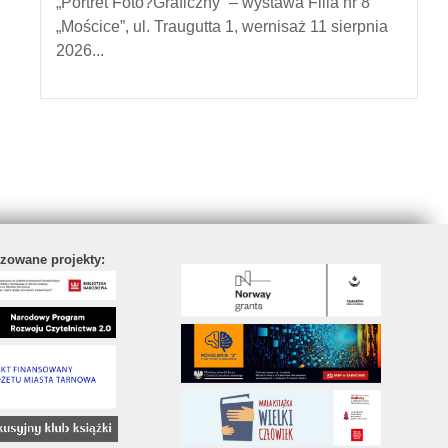
„Portret Foto?Graficzny” – wystawa Filia nr 8
„Mościce”, ul. Traugutta 1, wernisaż 11 sierpnia
2026...
izowane projekty: