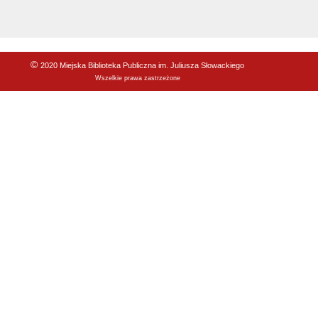
©
2020 Miejska Biblioteka Publiczna im. Juliusza Słowackiego
Wszelkie prawa zastrzeżone