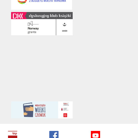
©
2020 Miejska Biblioteka Publiczna im. Juliusza Słowackiego
Wszelkie prawa zastrzeżone