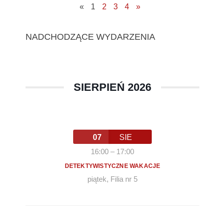
«
1
2
3
4
»
NADCHODZĄCE WYDARZENIA
SIERPIEŃ 2026
07
SIE
16:00
–
17:00
DETEKTYWISTYCZNE WAKACJE
piątek
,
Filia nr 5