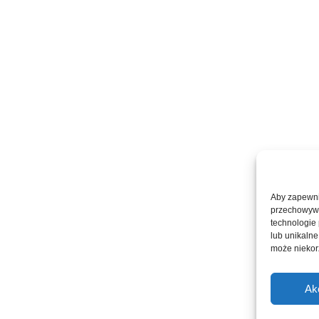
Aby zapewnić
przechowywan
technologie
lub unikalne
może niekorz
Ak