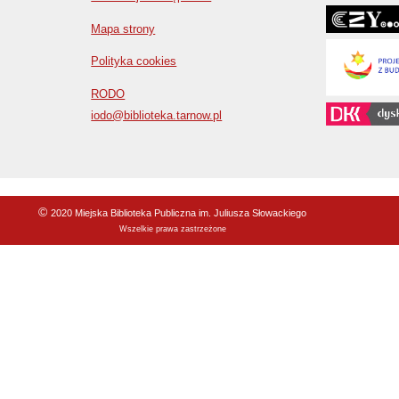
Mapa strony
Polityka cookies
RODO
iodo@biblioteka.tarnow.pl
©
2020 Miejska Biblioteka Publiczna im. Juliusza Słowackiego
Wszelkie prawa zastrzeżone