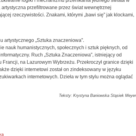
zukiwanie logiki i mechanizmu przenikania jednego świata w
 artystyczna przefiltrowane przez świat wewnętrznej
ącej rzeczywistości. Znakami, którymi „bawi się” jak klockami,
chu artystycznego „Sztuka znaczeniowa”.
nie nauk humanistycznych, społecznych i sztuk pięknych, od
 informatyczny. Ruch „Sztuka Znaczeniowa”, istniejący od
niu Francji, na Lazurowym Wybrzeżu. Przekroczył granice dzięki
akże dzięki internetowi został on zindeksowany w języku
ukiwarkach internetowych. Dzieła w tym stylu można oglądać
Teksty: Krystyna Baniowska Stąsiek Meyer
ka