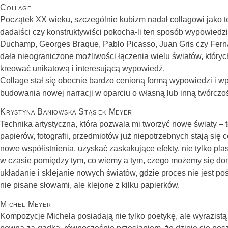
Collage
Początek XX wieku, szczególnie kubizm nadał collagowi jako te
dadaiści czy konstruktywiści pokocha-li ten sposób wypowiedzi
Duchamp, Georges Braque, Pablo Picasso, Juan Gris czy Fernan
dała nieograniczone możliwości łączenia wielu światów, któr
kreować unikatową i interesującą wypowiedź.
Collage stał się obecnie bardzo cenioną formą wypowiedzi i wpi
budowania nowej narracji w oparciu o własną lub inną twórczo
Krystyna Baniowska Stąsiek Meyer
Technika artystyczna, która pozwala mi tworzyć nowe światy – t
papierów, fotografii, przedmiotów już niepotrzebnych stają 
nowe współistnienia, uzyskać zaskakujące efekty, nie tylko p
w czasie pomiędzy tym, co wiemy a tym, czego możemy się domy
układanie i sklejanie nowych światów, gdzie proces nie jest po
nie pisane słowami, ale klejone z kilku papierków.
Michel Meyer
Kompozycje Michela posiadają nie tylko poetykę, ale wyrazist