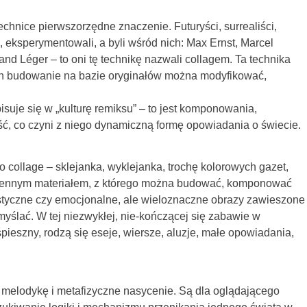
chnice pierwszorzędne znaczenie. Futuryści, surrealiści,
, eksperymentowali, a byli wśród nich: Max Ernst, Marcel
d Léger – to oni tę technikę nazwali collagem. Ta technika
ych budowanie na bazie oryginałów można modyfikować,
suje się w „kulturę remiksu” – to jest komponowania,
ść, co czyni z niego dynamiczną formę opowiadania o świecie.
o collage – sklejanka, wyklejanka, trochę kolorowych gazet,
się cennym materiałem, z którego można budować, komponować
lastyczne czy emocjonalne, ale wieloznaczne obrazy zawieszone
ślać. W tej niezwykłej, nie-kończącej się zabawie w
śpieszny, rodzą się eseje, wiersze, aluzje, małe opowiadania,
ą melodykę i metafizyczne nasycenie. Są dla oglądającego