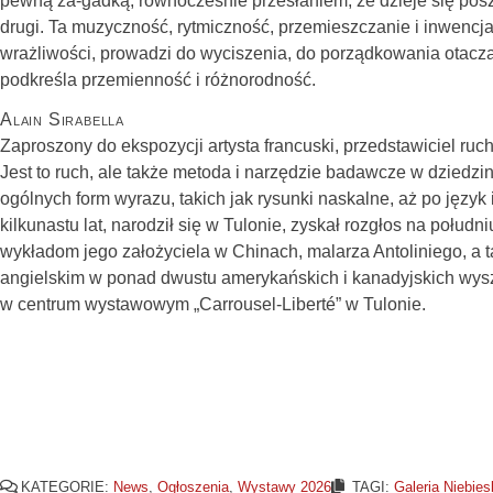
pewną za-gadką, równocześnie przesłaniem, że dzieje się pos
drugi. Ta muzyczność, rytmiczność, przemieszczanie i inwencja
wrażliwości, prowadzi do wyciszenia, do porządkowania otaczaj
podkreśla przemienność i różnorodność.
Alain Sirabella
Zaproszony do ekspozycji artysta francuski, przedstawiciel ru
Jest to ruch, ale także metoda i narzędzie badawcze w dziedzi
ogólnych form wyrazu, takich jak rysunki naskalne, aż po język
kilkunastu lat, narodził się w Tulonie, zyskał rozgłos na połud
wykładom jego założyciela w Chinach, malarza Antoliniego, a t
angielskim w ponad dwustu amerykańskich i kanadyjskich wysz
w centrum wystawowym „Carrousel-Liberté” w Tulonie.
KATEGORIE:
News
,
Ogłoszenia
,
Wystawy 2026
TAGI:
Galeria Niebies