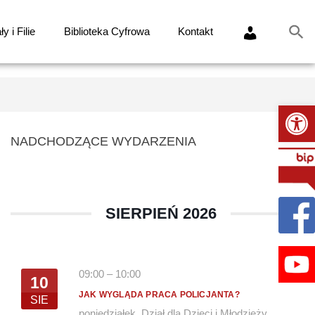
y i Filie
Biblioteka Cyfrowa
Kontakt
Ot
NADCHODZĄCE WYDARZENIA
SIERPIEŃ 2026
09:00
–
10:00
10
JAK WYGLĄDA PRACA POLICJANTA?
SIE
poniedziałek
,
Dział dla Dzieci i Młodzieży