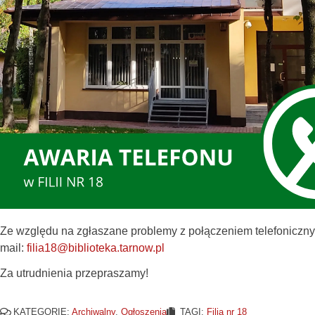
Ze względu na zgłaszane problemy z połączeniem telefonicznym
mail:
filia18@biblioteka.tarnow.pl
Za utrudnienia przepraszamy!
KATEGORIE:
Archiwalny
,
Ogłoszenia
TAGI:
Filia nr 18