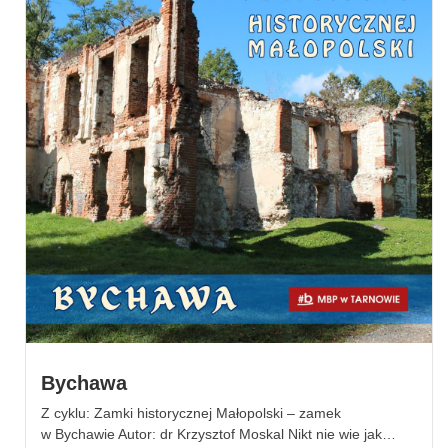
Bychawa
Z cyklu: Zamki historycznej Małopolski – zamek
w Bychawie Autor: dr Krzysztof Moskal Nikt nie wie jak…