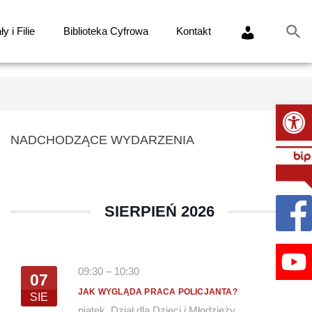
y i Filie
Biblioteka Cyfrowa
Kontakt
Ot
NADCHODZĄCE WYDARZENIA
SIERPIEŃ 2026
09:30
–
10:30
07
JAK WYGLĄDA PRACA POLICJANTA?
SIE
piątek
,
Dział dla Dzieci i Młodzieży