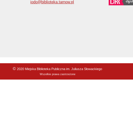
iodo@biblioteka.tarnow.pl
©
2020 Miejska Biblioteka Publiczna im. Juliusza Słowackiego
Wszelkie prawa zastrzeżone