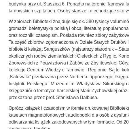
budynku przy ul. Staszica 6. Ponadto na terenie Tarnowa fu
tarnowskich szpitalach. Osoby starsze i niechodzące skorzy
W zbiorach Biblioteki znajduje się ok. 380 tysięcy volumin
gromadzi beletrystykę polską i obcą, literaturę popularn
oraz roczniki czasopism. Posiada również zbiory zabytkowe:
Ta część zbiorów, zgromadzona w Dziale Starych Druków i 
biblioteki książąt Sanguszków (najstarszy starodruk – Stat
okolicznych rodów ziemiańskich: Cieleckich z Ryglic, Kono
Zborowskich z Pogwizdowa i Żabów ze Zbylitowskiej Góry. 
kolekcje Centrum Wiedzy o Tarnowie i Regionie. Są to: kol
„Kalewala” przekazana przez Norberta Lippóczego, księgozbi
Instytutu Polskiego i Muzeum im. Władysława Sikorskiego z
księgozbiór o tematyce harcerskiej Marii Żychowskiej or
przekazana przez prof. Stanisława Balbusa.
Oprócz książek i czasopism w formie drukowanej Bibliotek
kasetach magnetofonowych, audiobooki dla osób z dysfunkcj
odtwarzania książek zakodowanych w tym formacie. Od 201
czytników e-booków.