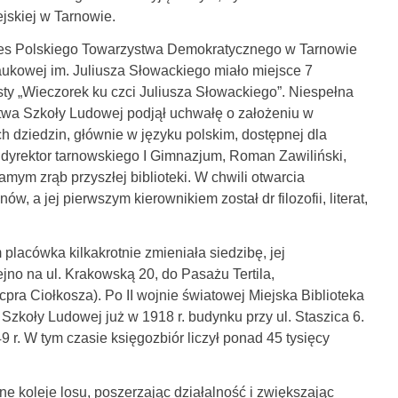
ejskiej w Tarnowie.
rezes Polskiego Towarzystwa Demokratycznego w Tarnowie
Naukowej im. Juliusza Słowackiego miało miejsce 7
ysty „Wieczorek ku czci Juliusza Słowackiego”. Niespełna
stwa Szkoły Ludowej podjął uchwałę o założeniu w
ch dziedzin, głównie w języku polskim, dostępnej dla
dyrektor tarnowskiego I Gimnazjum, Roman Zawiliński,
amym zrąb przyszłej biblioteki. W chwili otwarcia
w, a jej pierwszym kierownikiem został dr filozofii, literat,
 placówka kilkakrotnie zmieniała siedzibę, jej
no na ul. Krakowską 20, do Pasażu Tertila,
ra Ciołkosza). Po II wojnie światowej Miejska Biblioteka
Szkoły Ludowej już w 1918 r. budynku przy ul. Staszica 6.
9 r. W tym czasie księgozbiór liczył ponad 45 tysięcy
ne koleje losu, poszerzając działalność i zwiększając