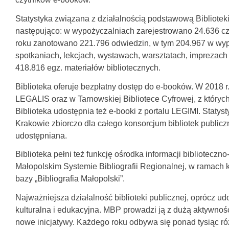
Statystyka związana z działalnością podstawową Bibliotek
następująco: w wypożyczalniach zarejestrowano 24.636 czyt
roku zanotowano 221.796 odwiedzin, w tym 204.967 w wypoż
spotkaniach, lekcjach, wystawach, warsztatach, imprezach l
418.816 egz. materiałów bibliotecznych.
Biblioteka oferuje bezpłatny dostęp do e-booków. W 2018 
LEGALIS oraz w Tarnowskiej Bibliotece Cyfrowej, z któryc
Biblioteka udostępnia też e-booki z portalu LEGIMI. Staty
Krakowie zbiorczo dla całego konsorcjum bibliotek publicz
udostępniana.
Biblioteka pełni też funkcję ośrodka informacji biblioteczno-
Małopolskim Systemie Bibliografii Regionalnej, w ramach k
bazy „Bibliografia Małopolski”.
Najważniejsza działalność biblioteki publicznej, oprócz ud
kulturalna i edukacyjna. MBP prowadzi ją z dużą aktywnoś
nowe inicjatywy. Każdego roku odbywa się ponad tysiąc ró