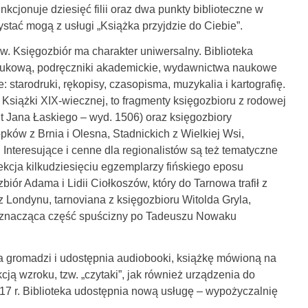
nkcjonuje dziesięć filii oraz dwa punkty biblioteczne w
stać mogą z usługi „Książka przyjdzie do Ciebie”.
ów. Księgozbiór ma charakter uniwersalny. Biblioteka
onaukową, podręczniki akademickie, wydawnictwa naukowe
 starodruki, rękopisy, czasopisma, muzykalia i kartografię.
Książki XIX-wiecznej, to fragmenty księgozbioru z rodowej
ut Jana Łaskiego – wyd. 1506) oraz księgozbiory
pków z Brnia i Olesna, Stadnickich z Wielkiej Wsi,
Interesujące i cenne dla regionalistów są też tematyczne
ekcja kilkudziesięciu egzemplarzy fińskiego eposu
ór Adama i Lidii Ciołkoszów, który do Tarnowa trafił z
 Londynu, tarnoviana z księgozbioru Witolda Gryla,
az znacząca część spuścizny po Tadeuszu Nowaku
a gromadzi i udostępnia audiobooki, książkę mówioną na
ą wzroku, tzw. „czytaki”, jak również urządzenia do
7 r. Biblioteka udostępnia nową usługę – wypożyczalnię