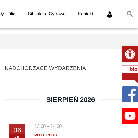
y i Filie
Biblioteka Cyfrowa
Kontakt
Ot
NADCHODZĄCE WYDARZENIA
SIERPIEŃ 2026
13:00
–
14:30
06
PIXEL CLUB
SIE