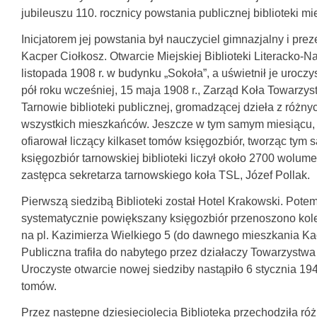
jubileuszu 110. rocznicy powstania publicznej biblioteki mi
Inicjatorem jej powstania był nauczyciel gimnazjalny i p
Kacper Ciołkosz. Otwarcie Miejskiej Biblioteki Literacko-
listopada 1908 r. w budynku „Sokoła”, a uświetnił je urocz
pół roku wcześniej, 15 maja 1908 r., Zarząd Koła Towarzy
Tarnowie biblioteki publicznej, gromadzącej dzieła z różny
wszystkich mieszkańców. Jeszcze w tym samym miesiącu, 
ofiarował liczący kilkaset tomów księgozbiór, tworząc tym s
księgozbiór tarnowskiej biblioteki liczył około 2700 wolumenó
zastępca sekretarza tarnowskiego koła TSL, Józef Pollak.
Pierwszą siedzibą Biblioteki został Hotel Krakowski. Potem
systematycznie powiększany księgozbiór przenoszono kolej
na pl. Kazimierza Wielkiego 5 (do dawnego mieszkania Kacp
Publiczna trafiła do nabytego przez działaczy Towarzystwa 
Uroczyste otwarcie nowej siedziby nastąpiło 6 stycznia 194
tomów.
Przez następne dziesięciolecia Biblioteka przechodziła róż