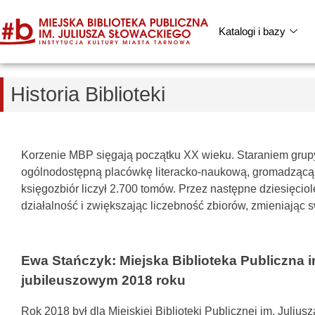
Katalogi i bazy
Historia Biblioteki
Korzenie MBP sięgają początku XX wieku. Staraniem grupy t
ogólnodostępną placówkę literacko-naukową, gromadzącą d
księgozbiór liczył 2.700 tomów. Przez następne dziesięciol
działalność i zwiększając liczebność zbiorów, zmieniając sw
Ewa Stańczyk: Miejska Biblioteka Publiczna 
jubileuszowym 2018 roku
Rok 2018 był dla Miejskiej Biblioteki Publicznej im. Juli