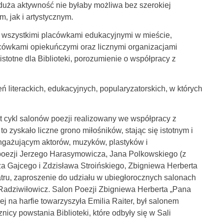
k duża aktywność nie byłaby możliwa bez szerokiej
 jak i artystycznym.
l wszystkimi placówkami edukacyjnymi w mieście,
placówkami opiekuńczymi oraz licznymi organizacjami
stotne dla Biblioteki, porozumienie o współpracy z
 literackich, edukacyjnych, popularyzatorskich, w których
st cykl salonów poezji realizowany we współpracy z
o zyskało liczne grono miłośników, stając się istotnym i
ngażującym aktorów, muzyków, plastyków i
 poezji Jerzego Harasymowicza, Jana Polkowskiego (z
a Gajcego i Zdzisława Stroińskiego, Zbigniewa Herberta
tru, zaproszenie do udziału w ubiegłorocznych salonach
 Radziwiłowicz. Salon Poezji Zbigniewa Herberta „Pana
 na harfie towarzyszyła Emilia Raiter, był salonem
icy powstania Biblioteki, które odbyły się w Sali