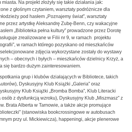
iasta. Na projekt złożyły się takie działania jak:
ączone z głośnym czytaniem, warsztaty podróżnicze dla
 młodzieży pod hasłem „Poznajemy świat”, warsztaty
one przez artystkę Aleksandrę Zubę-Benn, czy wakacyjne
hasłem „Biblioteka pełna kultury” prowadzone przez Dorotę
sługuje zrealizowane w Filii nr 9, w ramach projektu
otografii”, w ramach którego pozyskano od mieszkańców
 wyselekcjonowane zdjęcia wykorzystane zostały do wystawy
ych – obecnych i byłych – mieszkańców dzielnicy Krzyż, a
ła się bardzo dużym zainteresowaniem.
 spotkania grup i klubów działających w Bibliotece, takich
utorów), Dyskusyjny Klub Książki „Galeria” oraz
yskusyjny Klub Książki „Bromba Bomba”, Klub Literacki
a osób z dysfunkcją wzroku), Dyskusyjny Klub „Miszmasz” z
. Brata Alberta w Tarnowie, a także akcje promujące
 biblioteczki” (stanowiska bookcrossingowe w autobusach
mnym przy ul. Mickiewicza), happeningi, akcje plenerowe