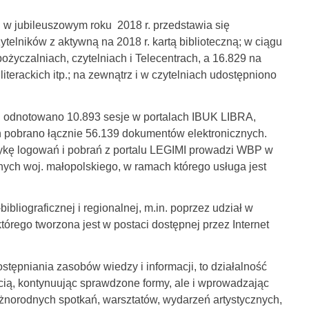
i w jubileuszowym roku 2018 r. przedstawia się
elników z aktywną na 2018 r. kartą biblioteczną; w ciągu
yczalniach, czytelniach i Telecentrach, a 16.829 na
iterackich itp.; na zewnątrz i w czytelniach udostępniono
r. odnotowano 10.893 sesje w portalach IBUK LIBRA,
h pobrano łącznie 56.139 dokumentów elektronicznych.
stykę logowań i pobrań z portalu LEGIMI prowadzi WBP w
nych woj. małopolskiego, w ramach którego usługa jest
bibliograficznej i regionalnej, m.in. poprzez udział w
tórego tworzona jest w postaci dostępnej przez Internet
ostępniania zasobów wiedzy i informacji, to działalność
cią, kontynuując sprawdzone formy, ale i wprowadzając
żnorodnych spotkań, warsztatów, wydarzeń artystycznych,