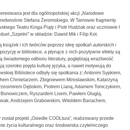
zerwowana jest dla ogólnopolskiej akcji „Narodowe
 Przedwiośnie Stefana Żeromskiego. W Tarnowie fragmenty
skiego Teatru Kinga Piąty i Piotr Hudziak oraz uczniowie I
et „Szpetni” w składzie: Dawid Mik i Filip Kot.
ą książek i ich twórców poprzez ideę spotkań autorskich i
ozycję w bibliotece, a płynące z nich pozytywne efekty są
ą świadomego odbioru literatury, pogłębiają wrażliwość
ają szeroko pojęta kulturę języka, a nawet motywują do
skiej Bibliotece odbyły się spotkania z: Antonim Sypkiem,
chem Chmielarzem, Zbigniewem Mirosławskim, Katarzyną
Krzesimirem Dębskim, Piotrem Lianą, Adamem Tomczykiem,
 Bonowiczem, Ryszardem Lisem, Pawłem Gluglą,
owak, Andrzejem Grabowskim, Witoldem Banachem,
y został projekt „Osiedle COOLtura”, realizowany przede
nie życia kulturalnego oraz środowiska czytelniczego