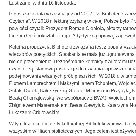
Lustrzanej w dniu 16 listopada.
Pierwsza sobota września już od 2012 r. w Bibliotece zare
Czytanie”. W 2018 r. lekturą czytaną w całej Polsce było
powieści czytali: Prezydent Roman Ciepiela, aktorzy tarnow
Liceum Ogólnokształcącego. Artystyczną oprawę zapewnił du
Kolejna propozycja Biblioteki związana jest z popularyzacj
wieczorów poetyckich. Spotkania te mają już ugruntowaną p
nie do przecenienia. Bezpośrednie kontakty z autorami ucz
czytelniczą, stanowią inspirację do czytania, upowszechni
podejmowania własnych prób pisarskich. W 2018 r. w tarnow
Piotrem Lamprechtem i Maksymilianem Tchoniem, Wojcie
Solak, Dorotą Bałuszyńską-Srebro, Mariuszem Przybyłą, 
Beatą Chomątowską (we współpracy z BWA), Wojciechem
Zbigniewem Masternakiem, Beatą Gawryluk, Katarzyną N
Łukaszem Orbitowskim.
W tym też roku do oferty kulturalnej Biblioteki wprowadzon
wszystkim w filiach bibliotecznych. Jego celem jest ożywie