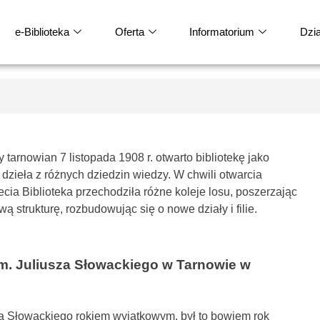
e-Biblioteka
Oferta
Informatorium
Dział
arnowian 7 listopada 1908 r. otwarto bibliotekę jako
zieła z różnych dziedzin wiedzy. W chwili otwarcia
ecia Biblioteka przechodziła różne koleje losu, poszerzając
ą strukturę, rozbudowując się o nowe działy i filie.
im. Juliusza Słowackiego w Tarnowie w
usza Słowackiego rokiem wyjątkowym, był to bowiem rok