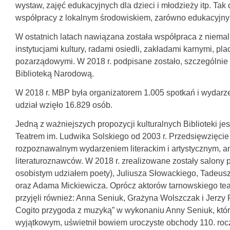
wystaw, zajęć edukacyjnych dla dzieci i młodzieży itp. Ta
współpracy z lokalnym środowiskiem, zarówno edukacyjnym,
W ostatnich latach nawiązana została współpraca z niema
instytucjami kultury, radami osiedli, zakładami karnymi, 
pozarządowymi. W 2018 r. podpisane zostało, szczególnie i
Biblioteką Narodową.
W 2018 r. MBP była organizatorem 1.005 spotkań i wydarzeń
udział wzięło 16.829 osób.
Jedną z ważniejszych propozycji kulturalnych Biblioteki je
Teatrem im. Ludwika Solskiego od 2003 r. Przedsięwzięcie t
rozpoznawalnym wydarzeniem literackim i artystycznym, a
literaturoznawców. W 2018 r. zrealizowane zostały salony
osobistym udziałem poety), Juliusza Słowackiego, Tadeusz
oraz Adama Mickiewicza. Oprócz aktorów tarnowskiego tea
przyjęli również: Anna Seniuk, Grażyna Wolszczak i Jerzy
Cogito przygoda z muzyką” w wykonaniu Anny Seniuk, której
wyjątkowym, uświetnił bowiem uroczyste obchody 110. roczn