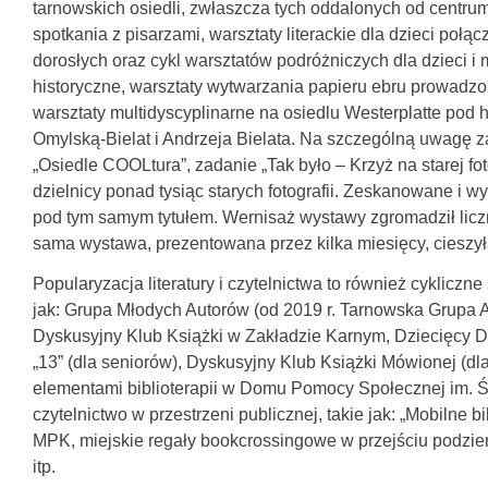
tarnowskich osiedli, zwłaszcza tych oddalonych od centrum m
spotkania z pisarzami, warsztaty literackie dla dzieci poł
dorosłych oraz cykl warsztatów podróżniczych dla dzieci i
historyczne, warsztaty wytwarzania papieru ebru prowadz
warsztaty multidyscyplinarne na osiedlu Westerplatte pod 
Omylską-Bielat i Andrzeja Bielata. Na szczególną uwagę za
„Osiedle COOLtura”, zadanie „Tak było – Krzyż na starej f
dzielnicy ponad tysiąc starych fotografii. Zeskanowane i
pod tym samym tytułem. Wernisaż wystawy zgromadził liczn
sama wystawa, prezentowana przez kilka miesięcy, cieszy
Popularyzacja literatury i czytelnictwa to również cykliczne
jak: Grupa Młodych Autorów (od 2019 r. Tarnowska Grupa A
Dyskusyjny Klub Książki w Zakładzie Karnym, Dziecięcy D
„13” (dla seniorów), Dyskusyjny Klub Książki Mówionej (dl
elementami biblioterapii w Domu Pomocy Społecznej im. Św
czytelnictwo w przestrzeni publicznej, takie jak: „Mobilne
MPK, miejskie regały bookcrossingowe w przejściu podzie
itp.