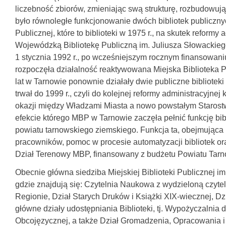
liczebność zbiorów, zmieniając swą strukturę, rozbudowują
było równoległe funkcjonowanie dwóch bibliotek publicznych
Publicznej, które to biblioteki w 1975 r., na skutek reformy
Wojewódzką Bibliotekę Publiczną im. Juliusza Słowackiego
1 stycznia 1992 r., po wcześniejszym rocznym finansowaniu
rozpoczęła działalność reaktywowana Miejska Biblioteka P
lat w Tarnowie ponownie działały dwie publiczne biblioteki
trwał do 1999 r., czyli do kolejnej reformy administracyjnej
okazji między Władzami Miasta a nowo powstałym Staros
efekcie którego MBP w Tarnowie zaczęła pełnić funkcję bib
powiatu tarnowskiego ziemskiego. Funkcja ta, obejmująca m
pracowników, pomoc w procesie automatyzacji bibliotek ora
Dział Terenowy MBP, finansowany z budżetu Powiatu Tarn
Obecnie główna siedziba Miejskiej Biblioteki Publicznej im
gdzie znajdują się: Czytelnia Naukowa z wydzieloną czyte
Regionie, Dział Starych Druków i Książki XIX-wiecznej, Dz
główne działy udostępniania Biblioteki, tj. Wypożyczalnia d
Obcojęzycznej, a także Dział Gromadzenia, Opracowania i