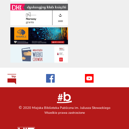
©
2020 Miejska Biblioteka Publiczna im. Juliusza Słowackiego
Wszelkie prawa zastrzeżone