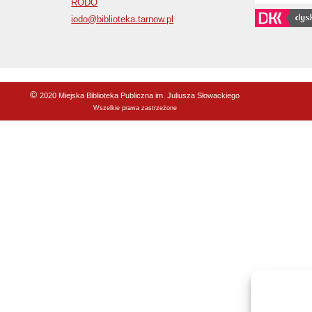
RODO
iodo@biblioteka.tarnow.pl
©
2020 Miejska Biblioteka Publiczna im. Juliusza Słowackiego
Wszelkie prawa zastrzeżone