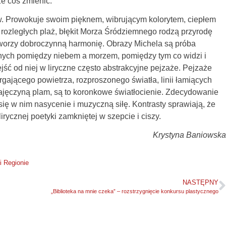
ze coś zmienić.
w. Prowokuje swoim pięknem, wibrującym kolorytem, ciepłem
rozległych plaż, błękit Morza Śródziemnego rodzą przyrodę
 tworzy dobroczynną harmonię. Obrazy Michela są próba
nych pomiędzy niebem a morzem, pomiędzy tym co widzi i
jść od niej w liryczne często abstrakcyjne pejzaże. Pejzaże
rgającego powietrza, rozproszonego światła, linii łamiących
ajęczyną plam, są to koronkowe światłocienie. Zdecydowanie
się w nim nasycenie i muzyczną siłę. Kontrasty sprawiają, że
lirycznej poetyki zamkniętej w szepcie i ciszy.
Krystyna Baniowska
i Regionie
NASTĘPNY
„Biblioteka na mnie czeka” – rozstrzygnięcie konkursu plastycznego