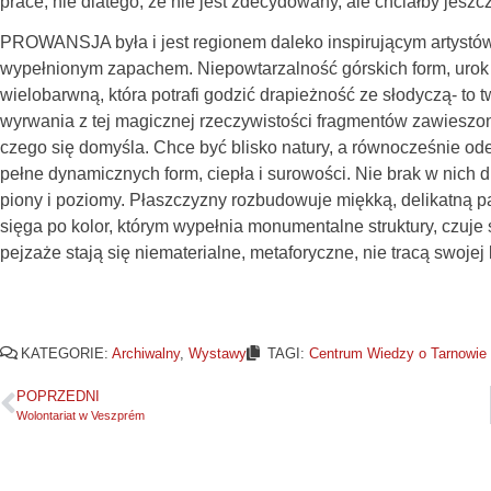
prace, nie dlatego, że nie jest zdecydowany, ale chciałby jeszc
PROWANSJA była i jest regionem daleko inspirującym artystó
wypełnionym zapachem. Niepowtarzalność górskich form, urok 
wielobarwną, która potrafi godzić drapieżność ze słodyczą- to
wyrwania z tej magicznej rzeczywistości fragmentów zawieszo
czego się domyśla. Chce być blisko natury, a równocześnie ode
pełne dynamicznych form, ciepła i surowości. Nie brak w nich d
piony i poziomy. Płaszczyzny rozbudowuje miękką, delikatną p
sięga po kolor, którym wypełnia monumentalne struktury, czuje 
pejzaże stają się niematerialne, metaforyczne, nie tracą swojej 
KATEGORIE:
Archiwalny
,
Wystawy
TAGI:
Centrum Wiedzy o Tarnowie 
POPRZEDNI
Wolontariat w Veszprém