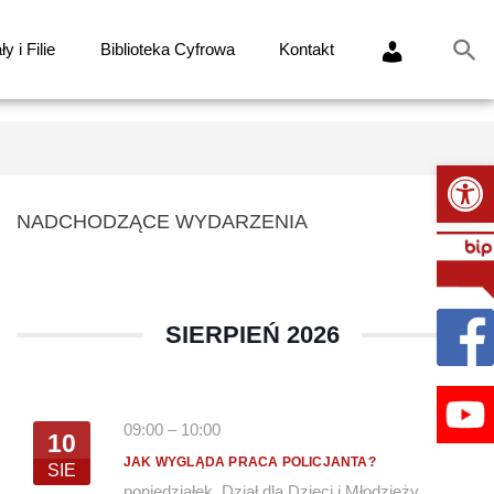
y i Filie
Biblioteka Cyfrowa
Kontakt
Ot
NADCHODZĄCE WYDARZENIA
SIERPIEŃ 2026
09:00
–
10:00
10
JAK WYGLĄDA PRACA POLICJANTA?
SIE
poniedziałek
,
Dział dla Dzieci i Młodzieży