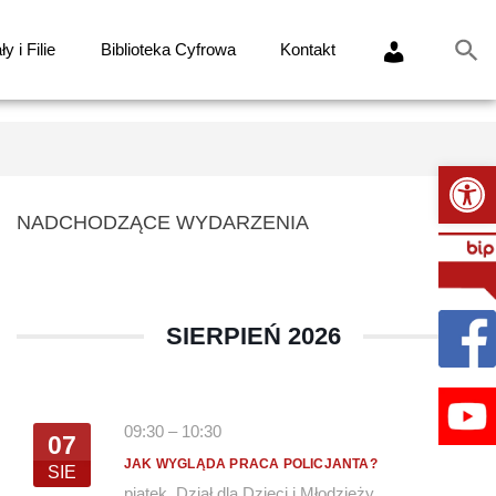
y i Filie
Biblioteka Cyfrowa
Kontakt
Ot
NADCHODZĄCE WYDARZENIA
SIERPIEŃ 2026
09:30
–
10:30
07
JAK WYGLĄDA PRACA POLICJANTA?
SIE
piątek
,
Dział dla Dzieci i Młodzieży