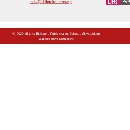
iodo@biblioteka.tarnow.pl
©
2020 Miejska Biblioteka Publiczna im. Juliusza Słowackiego
Wszelkie prawa zastrzeżone