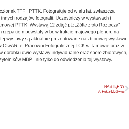
onek TTF i PTTK. Fotografuje od wielu lat, zwłaszcza
 innych rodzajów fotografii. Uczestniczy w wystawach i
amowej PTTK. Wystawą 12 zdjęć pt.: „Żółte złoto Roztocza”
ym rzepakiem powstały w br. w trakcie majowego pleneru na
 tej wystawy są aktualnie prezentowane na zbiorowej wystawie
y w OtwARTej Pracowni Fotograficznej TCK w Tarnowie oraz w
w dorobku dwie wystawy indywidualne oraz sporo zbiorowych,
zytelników MBP i nie tylko do odwiedzenia tej wystawy.
NASTĘPNY
A. Hołda-Myśliwiec