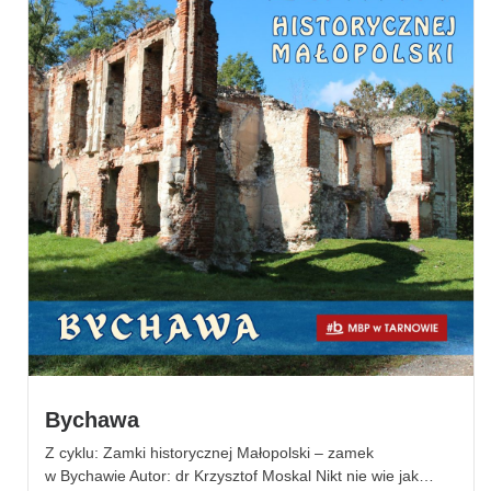
Bychawa
Z cyklu: Zamki historycznej Małopolski – zamek
w Bychawie Autor: dr Krzysztof Moskal Nikt nie wie jak…