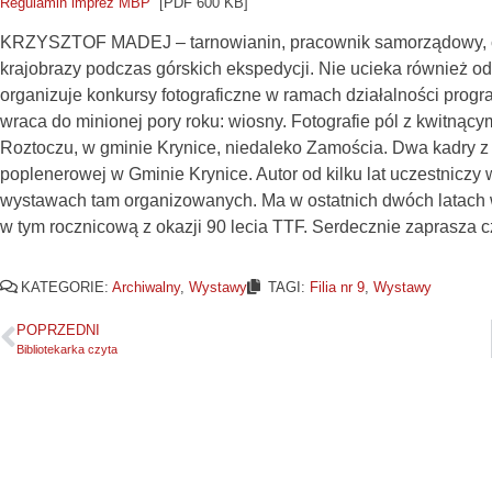
Regulamin imprez MBP
[PDF 600 KB]
KRZYSZTOF MADEJ – tarnowianin, pracownik samorządowy, czł
krajobrazy podczas górskich ekspedycji. Nie ucieka również od
organizuje konkursy fotograficzne w ramach działalności progr
wraca do minionej pory roku: wiosny. Fotografie pól z kwitnąc
Roztoczu, w gminie Krynice, niedaleko Zamościa. Dwa kadry z
poplenerowej w Gminie Krynice. Autor od kilku lat uczestnicz
wystawach tam organizowanych. Ma w ostatnich dwóch latach 
w tym rocznicową z okazji 90 lecia TTF. Serdecznie zaprasza c
KATEGORIE:
Archiwalny
,
Wystawy
TAGI:
Filia nr 9
,
Wystawy
POPRZEDNI
Bibliotekarka czyta